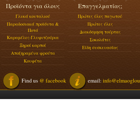
Προϊόντα για όλους
Επαγγελματίας;
Γλυκά κουταλιού
Πρώτες ύλες παγωτού
Παραδοσιακά προϊόντα &
Πρώτες ύλες
Ποτά
Διακόσμηση τούρτας
Καραμέλες-Γλυφιτζούρια
Σοκολάτες
Ξηροί καρποί
Είδη συσκευασίας
Αποξηραμένα φρούτα
Κουφέτα
Find us
@ facebook
email:
info@elmaoglou