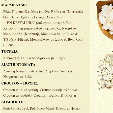
ΜΑΡΜΕΛΑΔΕΣ
Ρόδι, Πορτοκάλι, Μανταρίνι, Ελία και Πορτοκάλι,
Goji Berry, Αρώνια Γκότζι, Ακτινίδιο,
“EN KEFFALINIA” βιολογική μαρμελάδα,
Χειροποίητη μαρμελάδα πορτοκάλι, Ντομάτα
Μαρμελάδα (Κρητική), Μαρμελάδα με Σύκο &
Τζίνζερ (Filena), Μαρμελάδα με Σύκο & Βασιλικό
(Filena)
ΤΟΥΡΣΙΑ
Κάπαρη ψιλή, Καπαρόφυλλα µε µίσχο
ΛΙΑΣΤΗ ΝΤΟΜΑΤΑ
Λιαστή Ντοµάτα σε λάδι, Λωρίδες Λιαστής
Ντοµάτας σε λάδι
CROUTON – ΠΟΥΡΕΣ
Crouton φυσική γεύση, Crouton ολικής αλέσεως,
Crouton µε σκόρδο, Crouton ντοµάτα & ρίγανη
ΚΟΜΠΟΣΤΕΣ
Ροδέλες Ανανά, Ροδάκινο Μισό, Ροδάκινο Φέτες,