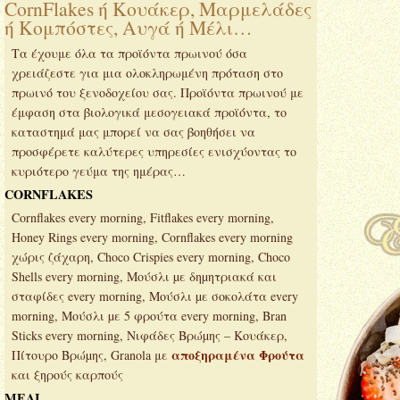
CornFlakes ή Κουάκερ, Μαρμελάδες
ή Κομπόστες, Αυγά ή Μέλι…
Τα έχουμε όλα τα προϊόντα πρωινού όσα
χρειάζεστε για μια ολοκληρωμένη πρόταση στο
πρωινό του ξενοδοχείου σας. Προϊόντα πρωινού με
έμφαση στα βιολογικά μεσογειακά προϊόντα, το
καταστημά μας μπορεί να σας βοηθήσει να
προσφέρετε καλύτερες υπηρεσίες ενισχύοντας το
κυριότερο γεύμα της ημέρας…
CORNFLAKES
Cornflakes every morning, Fitflakes every morning,
Honey Rings every morning, Cornflakes every morning
χώρις ζάχαρη, Choco Crispies every morning, Choco
Shells every morning, Μούσλι µε δηµητριακά και
σταφίδες every morning, Μούσλι µε σοκολάτα every
morning, Μούσλι µε 5 φρούτα every morning, Bran
Sticks every morning, Νιφάδες Βρώµης – Κουάκερ,
αποξηραμένα Φρούτα
Πίτουρο Βρώµης, Granola με
και ξηρούς καρπούς
ΜΕΛΙ