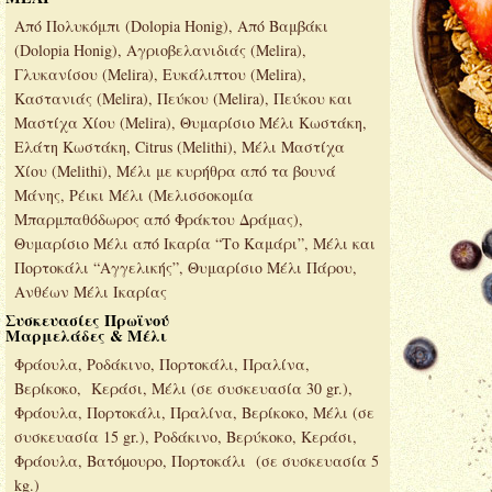
Από Πολυκόμπι (Dolopia Honig), Από Βαμβάκι
(Dolopia Honig), Αγριοβελανιδιάς (Melira),
Γλυκανίσου (Melira), Ευκάλιπτου (Melira),
Καστανιάς (Melira), Πεύκου (Melira), Πεύκου και
Μαστίχα Χίου (Melira), Θυμαρίσιο Μέλι Κωστάκη,
Ελάτη Κωστάκη, Citrus (Melithi), Μέλι Μαστίχα
Χίου (Melithi), Μέλι με κυρήθρα από τα βουνά
Μάνης, Ρέικι Μέλι (Μελισσοκομία
Μπαρμπαθόδωρος από Φράκτου Δράμας),
Θυμαρίσιο Μέλι από Ικαρία “Το Καμάρι”, Μέλι και
Πορτοκάλι “Αγγελικής”, Θυμαρίσιο Μέλι Πάρου,
Ανθέων Μέλι Ικαρίας
Συσκευασίες Πρωϊνού
Μαρμελάδες & Μέλι
Φράουλα, Ροδάκινο, Πορτοκάλι, Πραλίνα,
Βερίκοκο, Κεράσι, Μέλι (σε συσκευασία 30 gr.),
Φράουλα, Πορτοκάλι, Πραλίνα, Βερίκοκο, Μέλι (σε
συσκευασία 15 gr.), Ροδάκινο, Βερύκοκο, Κεράσι,
Φράουλα, Βατόµουρο, Πορτοκάλι (σε συσκευασία 5
kg.)