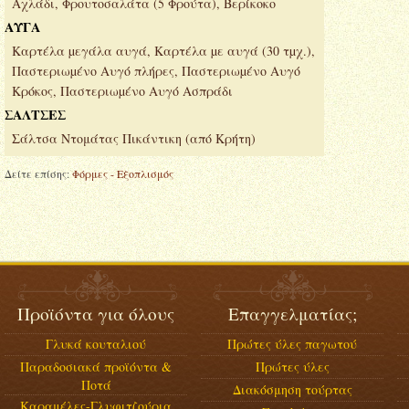
Αχλάδι, Φρουτοσαλάτα (5 Φρούτα), Βερίκοκο
ΑΥΓΑ
Καρτέλα µεγάλα αυγά, Καρτέλα µε αυγά (30 τµχ.),
Παστεριωµένο Αυγό πλήρες, Παστεριωµένο Αυγό
Κρόκος, Παστεριωµένο Αυγό Ασπράδι
ΣΑΛΤΣΕΣ
Σάλτσα Ντομάτας Πικάντικη (από Κρήτη)
Δείτε επίσης:
Φόρμες - Εξοπλισμός
Προϊόντα για όλους
Επαγγελματίας;
Γλυκά κουταλιού
Πρώτες ύλες παγωτού
Παραδοσιακά προϊόντα &
Πρώτες ύλες
Ποτά
Διακόσμηση τούρτας
Καραμέλες-Γλυφιτζούρια